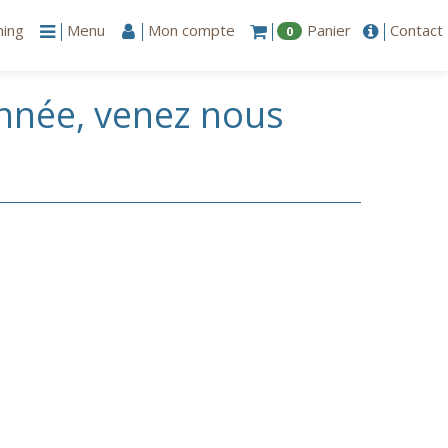
ning
Menu
Mon compte
Panier
Contact
0
 année, venez nous