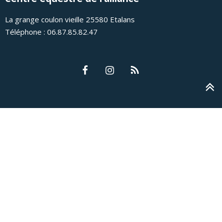
La grange coulon vieille 25580 Etalans
Téléphone : 06.87.85.82.47