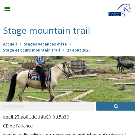
Stage mountain trail
Compétition
Accueil
>
Stages vacances d’été
>
Planning
Stage et cours mountain trail
>
27
août
2026
Menu
Mon compte
Panier
0
Jeudi 27 août de 14h00
à
15h30
Contact
CE de l’alliance
Nouvelle discipline avec parcours d’embuches qui prépare à