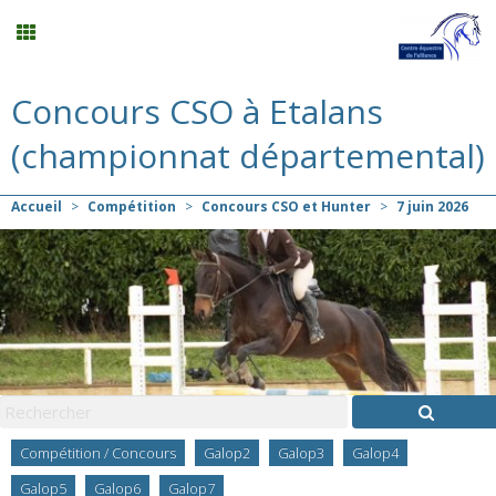
Concours CSO à Etalans
Compétition
(championnat départemental)
Planning
Accueil
>
Compétition
>
Concours CSO et Hunter
>
7
juin
2026
Menu
Mon compte
Panier
0
Contact
Compétition / Concours
Galop2
Galop3
Galop4
Galop5
Galop6
Galop7