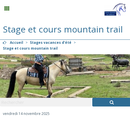
Stage et cours mountain trail
Compétition
Accueil
>
Stages vacances d’été
>
Planning
Stage et cours mountain trail
Menu
Mon compte
Panier
0
vendredi 14 novembre 2025
Contact