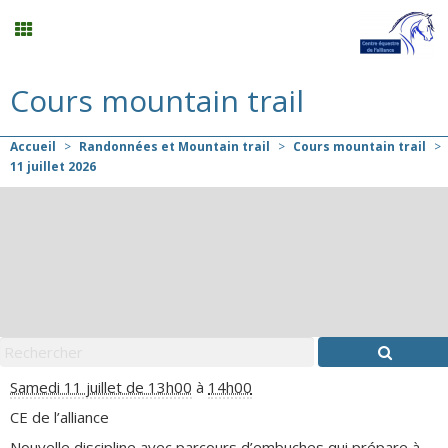
Cours mountain trail
Compétition
Accueil
>
Randonnées et Mountain trail
>
Cours mountain trail
>
Planning
11
juillet
2026
Menu
Mon compte
Panier
0
Samedi 11 juillet de 13h00
à
14h00
Contact
CE de l’alliance
Nouvelle discipline avec parcours d’embuches qui prépare à